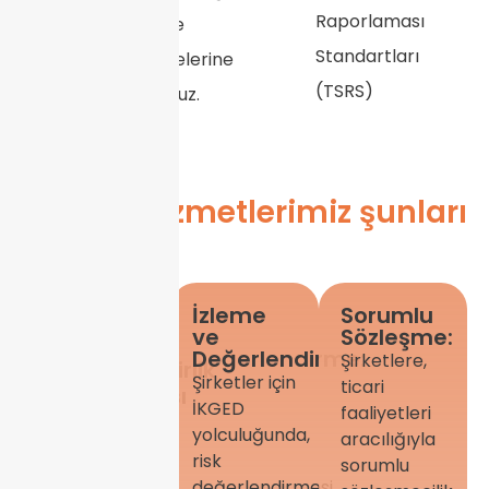
Raporlaması
artırmalarına ve
Standartları
güven inşa etmelerine
(TSRS)
yardımcı oluyoruz.
Sürücü Hizmetlerimiz şunları
içerir:
İzleme
Sorumlu
ESG &
ve
Sözleşme:
Kurumsal
Değerlendirme:
Şirketlere,
Sürdürülebilirlik
Şirketler için
ticari
Raporlaması
İKGED
faaliyetleri
ve
yolculuğunda,
aracılığıyla
Stratejik
risk
sorumlu
İletişim:
değerlendirmesi