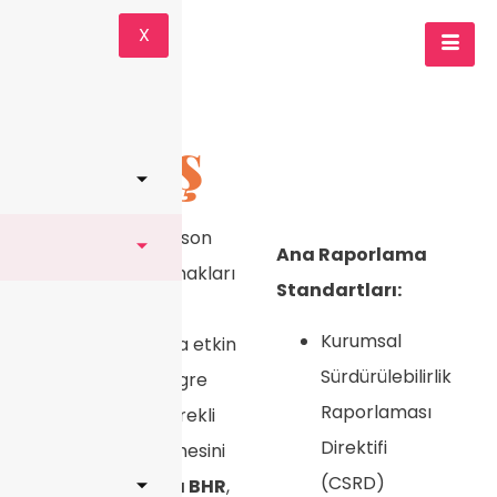
X
Sürüş
Hizmetlerimizin son
Ana Raporlama
aşaması, insan hakları
Standartları:
stratejilerinin iş
Kurumsal
operasyonlarına etkin
Sürdürülebilirlik
bir şekilde entegre
Raporlaması
edilmesini ve sürekli
Direktifi
olarak geliştirilmesini
(CSRD)
sağlar.
Minerva BHR
,