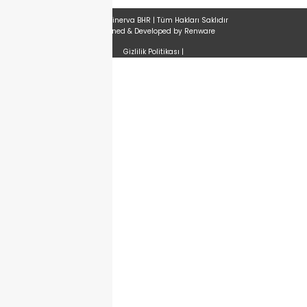
© 2024 Minerva BHR | Tüm Hakları Saklıdır
Designed & Developed by
Renware
Gizlilik Politikası
|