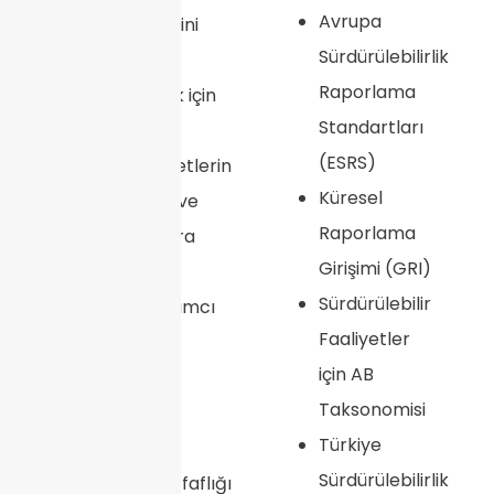
Avrupa
eylemlerin etkisini
Sürdürülebilirlik
izlemek ve
Raporlama
değerlendirmek için
Standartları
sürekli destek
(ESRS)
sağlayarak şirketlerin
Küresel
hesap verebilir ve
Raporlama
gelişen zorluklara
Girişimi (GRI)
karşı duyarlı
Sürdürülebilir
kalmasına yardımcı
Faaliyetler
olur. Ayrıca
için AB
işletmelerin
Taksonomisi
ilerlemelerini
Türkiye
paydaşlarına
Sürdürülebilirlik
iletmelerine, şeffaflığı