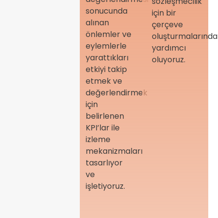
sözleşmecilik
Şirketlere,
sonucunda
için bir
ilgili
alınan
çerçeve
mevzuat
önlemler ve
oluşturmalarında
kapsamındaki
eylemlerle
yardımcı
ÇSY ve
yarattıkları
oluyoruz.
kurumsal
etkiyi takip
sürdürülebilirlik
etmek ve
raporlama
değerlendirmek
yükümlülüklerini
için
yerine
belirlenen
getirmeleri
KPI’lar ile
konusunda,
izleme
sektöre ve
mekanizmaları
şirkete özel
tasarlıyor
bir
ve
yaklaşımla
işletiyoruz.
desteklenen
düzenli
danışmanlık